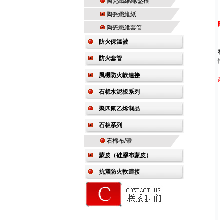
陶瓷纖維繩/盤根
陶瓷纖維紙
陶瓷纖維套管
防火保溫被
防火套管
風機防火軟連接
石棉水泥板系列
聚四氟乙烯制品
石棉系列
石棉布/帶
蒙皮（硅膠布蒙皮）
抗震防火軟連接