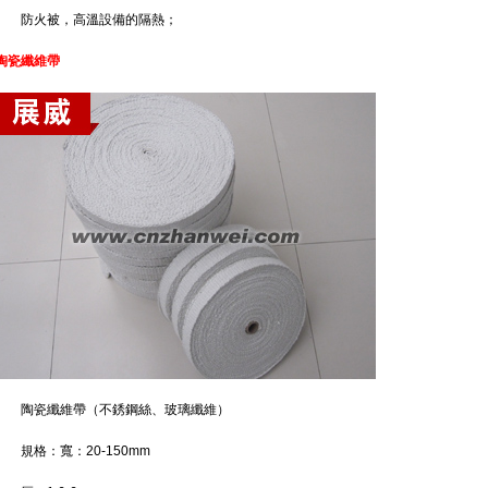
防火被，高溫設備的隔熱；
陶瓷纖維帶
陶瓷纖維帶（不銹鋼絲、玻璃纖維）
規格：寬：20-150mm