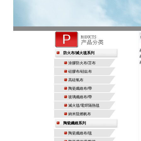
防火布/滅火毯系列
涂膠防火布/苫布
硅膠布/硅鈦布
高硅氧布
陶瓷纖維布/帶
玻璃纖維布/帶
滅火毯/電焊隔熱毯
納米阻燃帆布
陶瓷纖維系列
陶瓷纖維布/毯