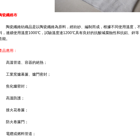
陶瓷纖維布
陶瓷纖維紡織品是以陶瓷纖維為原料，經紡紗、編制而成，根據不同使用溫度，不
料，連續使用溫度1000℃，試驗溫度達1200℃具有良好的抗酸堿腐蝕性和抗鋁、鋅
性能。
產品應用：
高溫管道、容器的絕熱；
工業窯爐幕簾、爐門密封；
焦化爐密封；
高溫防護；
接火花卷簾；
防火卷簾門；
電纜或燃料管道；